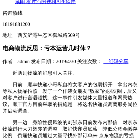
咸阳 看片汅的视频APP软件
咨询热线
18191881200
地址：西安浐灞生态区御城路569号
电商物流反思：亏本运营几时休？
作者：admin 发布日期：2019/4/30 关注次数：
二维码分享
近两则物流的消息引人关注。
日前，顺丰快递小哥私自将女客户的包裹拆开，拿出内衣
等私人物品拍照，发了一个佯装女朋友“败家”的朋友圈，后又
对客户进行言语骚扰。这一事件引发媒体大量报道和网民热
议。顺丰官方目前采取的措施是，将这名快递员调离服务岗位
并启动调查。
另一边，身陷性侵风波的刘强东日前发布内部信，对京东
物流进行大刀阔斧的调整：取消快递员底薪，降低公积金缴存
比例，倒逼快递员通过大量寻找外部订单来 京东物流的亏损