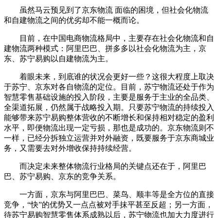
虽然马云预见到了京东物流 面临的困境，但社会化物流
和自建物流之间的优劣却不能一概而论。
目前，在中国电商物流格局中，主要存在社会化物流和自
建物流两种模式：阿里巴巴、拼多多以社会化物流为主，京
东、苏宁易购以自建物流为主。
着眼未来，到底谁的状况会更好一些？这很大程度上取决
于苏宁、京东对各自物流的定位。目前，苏宁物流还处于作为
智慧零售基础设施的投入阶段，主要是服务于主业的全品类、
全渠道拓展，仍然属于战略投入期。只要苏宁物流的持续投入
能够带来苏宁易购整体营收的不断增长和保持相对稳定的盈利
水平，即便物流出现一定亏损，那也是成功的。京东物流则不
一样，已经分拆独立运营并对外融资，既要服务于京东商城业
务，又需要去对外增收保持持续经营。
而决定未来整体物流行业格局的关键点还在于，阿里巴
巴、苏宁易购、京东的竞争关系。
一方面，京东与阿里巴巴、菜鸟、顺丰等是全方位的直接
竞争，“快”的优势又一点点被对手抹平甚至反超；另一方面，
待苏宁易购智慧零售体系成熟以后，苏宁物流也加大力度进行